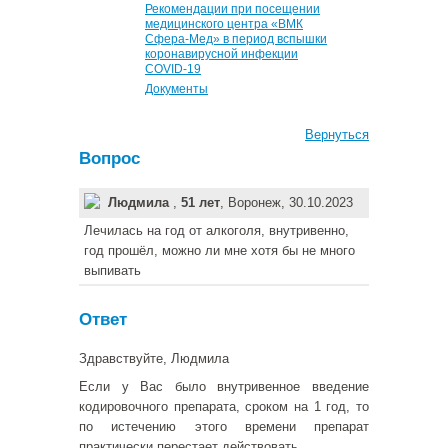
Рекомендации при посещении
медицинского центра «ВМК
Сфера-Мед» в период вспышки
коронавирусной инфекции
COVID-19
Документы
Вернуться
Вопрос
Людмила
,
51 лет
, Воронеж, 30.10.2023
Лечилась на год от алкоголя, внутривенно,
год прошёл, можно ли мне хотя бы не много
выпивать
Ответ
Здравствуйте, Людмила
Если у Вас было внутривенное введение
кодировочного препарата, сроком на 1 год, то
по истечению этого времени препарат
практически перестает действовать.