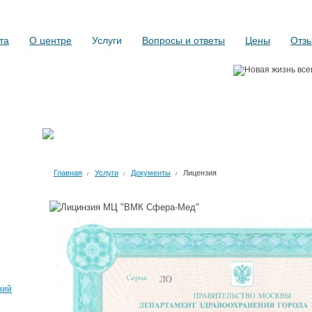
та
О центре
Услуги
Вопросы и ответы
Цены
Отз
наш телефон + 7 495
Главная
Услуги
Документы
Лицензия
/
/
/
ний