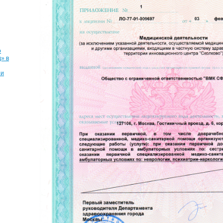
о
» в
ии