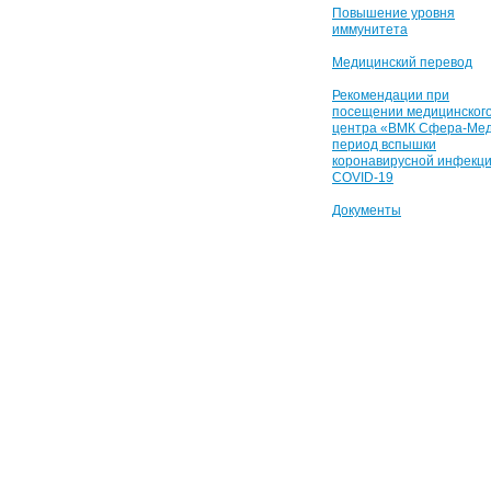
Повышение уровня
иммунитета
Медицинский перевод
Рекомендации при
посещении медицинског
центра «ВМК Сфера-Мед
период вспышки
коронавирусной инфекц
COVID-19
Документы