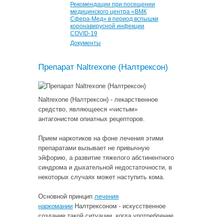
Рекомендации при посещении
медицинского центра «ВМК
Сфера-Мед» в период вспышки
коронавирусной инфекции
COVID-19
Документы
Препарат Naltrexone (Налтрексон)
Naltrexone (Налтрексон) - лекарственное
средство, являющееся «чистым»
антагонистом опиатных рецепторов.
Прием наркотиков на фоне лечения этими
препаратами вызывает не привычную
эйфорию, а развитие тяжелого абстинентного
синдрома и дыхательной недостаточности, в
некоторых случаях может наступить кома.
Основной принцип
лечения
наркомании
Налтрексоном - искусственное
создание такой ситуации, когда употребление