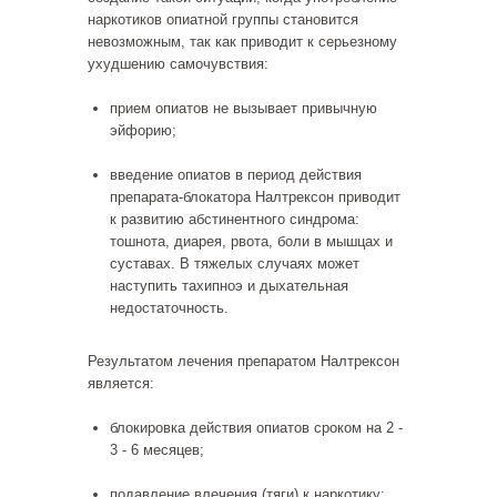
наркотиков опиатной группы становится
невозможным, так как приводит к серьезному
ухудшению самочувствия:
прием опиатов не вызывает привычную
эйфорию;
введение опиатов в период действия
препарата-блокатора Налтрексон приводит
к развитию абстинентного синдрома:
тошнота, диарея, рвота, боли в мышцах и
суставах. В тяжелых случаях может
наступить тахипноэ и дыхательная
недостаточность.
Результатом лечения препаратом Налтрексон
является:
блокировка действия опиатов сроком на 2 -
3 - 6 месяцев;
подавление влечения (тяги) к наркотику;