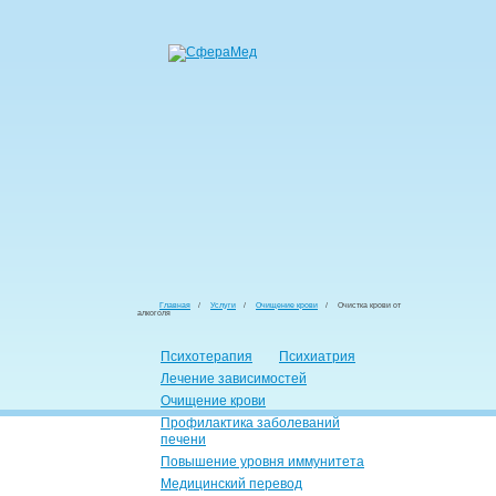
Главная
/
Услуги
/
Очищение крови
/
Очистка крови от
алкоголя
Психотерапия
Психиатрия
Лечение зависимостей
Очищение крови
Профилактика заболеваний
печени
Повышение уровня иммунитета
Медицинский перевод