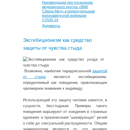
Рекомендации при посещении
медицинского центра «ВМК
Сфера-Мед» в период вспышки
коронавирусной инфекции
COVID-19
Документы
Эксгибиционизм как средство
защиты от чувства стыда
Возможно, наиболее парадоксальной
защитой
от стыда
является эксгибиционизм,
определяемый как поведение, привлекающее
чрезмерное внимание к индивиду.
Использующий эту защиту человек кажется, в
сущности, бесстыдным. Примеры такого
поведения варьируют от хождения в странных
одеяниях и произнесения "шокирующих" речей
о себе до сексуальной распущенности. Общим
знаменателем является то, что индивид