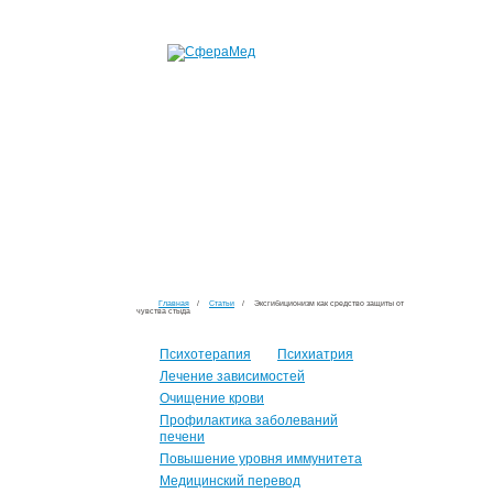
Главная
/
Статьи
/
Эксгибиционизм как средство защиты от
чувства стыда
Психотерапия
Психиатрия
Лечение зависимостей
Очищение крови
Профилактика заболеваний
печени
Повышение уровня иммунитета
Медицинский перевод