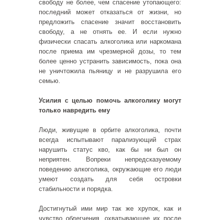
свободу не более, чем спасение утопающего:
последний может отказаться от жизни, но
предложить спасение значит восстановить
свободу, а не отнять ее. И если нужно
физически спасать алкоголика или наркомана
после приема им чрезмерной дозы, то тем
более ценно устранить зависимость, пока она
не уничтожила пьяницу и не разрушила его
семью.
Усилия с целью помочь алкоголику могут
только навредить ему
Люди, живущие в орбите алкоголика, почти
всегда испытывают парализующий страх
нарушить статус кво, как бы ни был он
неприятен. Вопреки непредсказуемому
поведению алкоголика, окружающие его люди
умеют создать для себя островки
стабильности и порядка.
Достигнутый ими мир так же хрупок, как и
чувство облегчения, охватывающее их после