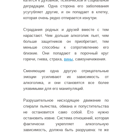
катится к духовной, психической и социальной
деградации. Одна сторона его заболевания
усугубляет другие, и он попадает в клетку,
которая очень редко отпирается изнутри.
Страдания родных и друзей вместе с тем
нарастают. Чем дольше алкоголик пьет, чем
больше защитников он приобретает, тем
меньше способны к сопротивлению его
близкие. Они попадают в порочный круг
горечи, гнева, страха,
вины
, самоуничижения.
Сменяющие одна другую отрицательные
эмоции усиливают их зависимость от
алкоголика, и они становятся все более
уязвимыми для его манипуляций.
Разрушительное нисходящее движение по
спирали пьянства, обмана и попустительства
не остановится само собой. Его нужно
остановить извне. Система отношений, которая
фактически укрепляет алкогольную
зависимость, должна быть разрушена: те же