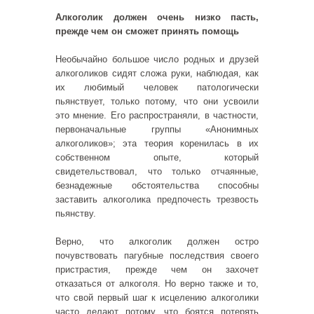
Алкоголик должен очень низко пасть,
прежде чем он сможет принять помощь
Необычайно большое число родных и друзей
алкоголиков сидят сложа руки, наблюдая, как
их любимый человек патологически
пьянствует, только потому, что они усвоили
это мнение. Его распространяли, в частности,
первоначальные группы «Анонимных
алкоголиков»; эта теория коренилась в их
собственном опыте, который
свидетельствовал, что только отчаянные,
безнадежные обстоятельства способны
заставить алкоголика предпочесть трезвость
пьянству.
Верно, что алкоголик должен остро
почувствовать пагубные последствия своего
пристрастия, прежде чем он захочет
отказаться от алкоголя. Но верно также и то,
что свой первый шаг к исцелению алкоголики
часто делают потому, что боятся потерять